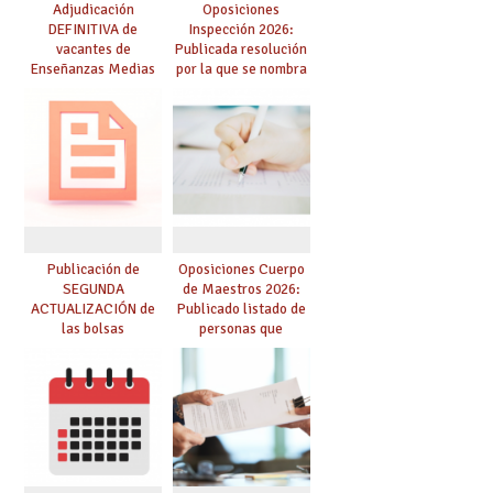
Adjudicación
Oposiciones
DEFINITIVA de
Inspección 2026:
vacantes de
Publicada resolución
Enseñanzas Medias
por la que se nombra
para el curso 26-27
funcionarios/as en
prácticas, se regulan
dichas prácticas y se
convoca acto público
de adjudicación
Publicación de
Oposiciones Cuerpo
SEGUNDA
de Maestros 2026:
ACTUALIZACIÓN de
Publicado listado de
las bolsas
personas que
provisionales de
adquieren nueva
Cuerpo de Maestros
especialidad
de especialidades
convocadas a
oposición