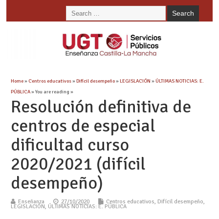
Home
»
Centros educativos
»
Difícil desempeño
»
LEGISLACIÓN
»
ÚLTIMAS NOTICIAS: E.
PÚBLICA
» You are reading »
Resolución definitiva de
centros de especial
dificultad curso
2020/2021 (difícil
desempeño)
Enseñanza
27/10/2020
Centros educativos
,
Difícil desempeño
,
LEGISLACIÓN
,
ÚLTIMAS NOTICIAS: E. PÚBLICA