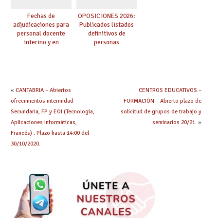
Fechas de
OPOSICIONES 2026:
adjudicaciones para
Publicados listados
personal docente
definitivos de
interino y en
personas
prácticas: todo lo que
seleccionadas. ¿Qué
debes saber
hacer ahora si he
obtenido plaza?
«
CANTABRIA – Abiertos
CENTROS EDUCATIVOS –
ofrecimientos interinidad
FORMACIÓN – Abierto plazo de
Secundaria, FP y EOI (Tecnología,
solicitud de grupos de trabajo y
Aplicaciones Informáticas,
seminarios 20/21.
»
Francés) . Plazo hasta 14:00 del
30/10/2020.