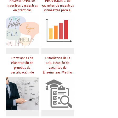
PROVISIONAL de
PROVISIONAL de
maestros y maestras
vacantes de maestros
en prácticas
y maestras para el
curso 26-27
Comisiones de
Estadística de la
elaboración de
adjudicación de
pruebas de
vacantes de
certificación de
Enseñanzas Medias
competencia
para el curso 26/27
lingüística: publicada
resolución definitiva