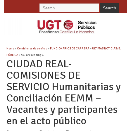
Home
»
Comisiones de servicio
»
FUNCIONARIOS DE CARRERA
»
ÚLTIMAS NOTICIAS: E.
PÚBLICA
» You are reading »
CIUDAD REAL-
COMISIONES DE
SERVICIO Humanitarias y
Conciliación EEMM –
Vacantes y participantes
en el acto público