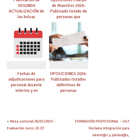
SEGUNDA
de Maestros 2026:
ACTUALIZACIÓN de
Publicado listado de
las bolsas
personas que
provisionales de
adquieren nueva
Cuerpo de Maestros
especialidad
de especialidades
convocadas a
oposición
Fechas de
OPOSICIONES 2026:
adjudicaciones para
Publicados listados
personal docente
definitivos de
interino y en
personas
prácticas: todo lo que
seleccionadas. ¿Qué
debes saber
hacer ahora si he
obtenido plaza?
«
Mesa sectorial 26/07/2023 –
FORMACIÓN PROFESIONAL – UGT
Evaluación curso 22-23
Reclama integración para
interin@s y jubilad@s,