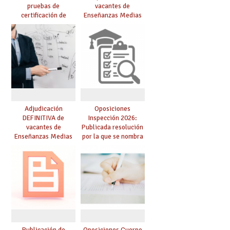
pruebas de
vacantes de
certificación de
Enseñanzas Medias
competencia
para el curso 26/27
lingüística: publicada
resolución definitiva
Adjudicación
Oposiciones
DEFINITIVA de
Inspección 2026:
vacantes de
Publicada resolución
Enseñanzas Medias
por la que se nombra
para el curso 26-27
funcionarios/as en
prácticas, se regulan
dichas prácticas y se
convoca acto público
de adjudicación
Publicación de
Oposiciones Cuerpo