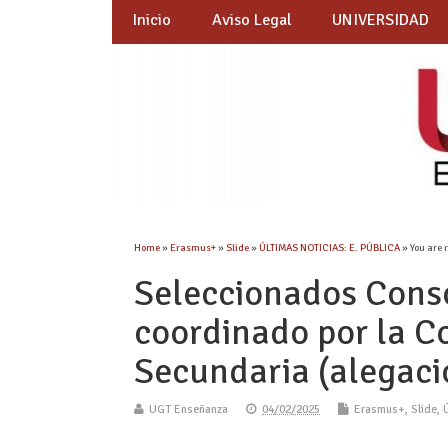
Inicio
Aviso Legal
UNIVERSIDAD
Home
»
Erasmus+
»
Slide
»
ÚLTIMAS NOTICIAS: E. PÚBLICA
» You are 
Seleccionados Cons
coordinado por la Co
Secundaria (alegacio
UGT Enseñanza
04/02/2025
Erasmus+
,
Slide
,