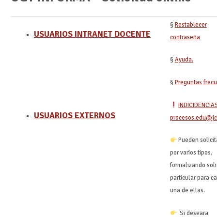
§
Restablecer
USUARIOS INTRANET DOCENTE
contraseña
§
Ayuda.
§
Preguntas frec
INDICIDENCIA
USUARIOS EXTERNOS
procesos.edu@jc
Pueden solicit
por varios tipos,
formalizando soli
particular para c
una de ellas.
Si deseara