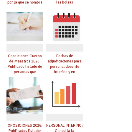
por la que se nombra
las bolsas
funcionarios/as en
provisionales de
prácticas, se regulan
Cuerpo de Maestros
dichas prácticas y se
de especialidades
convoca acto público
convocadas a
de adjudicación
oposición
Oposiciones Cuerpo
Fechas de
de Maestros 2026:
adjudicaciones para
Publicado listado de
personal docente
personas que
interino y en
adquieren nueva
prácticas: todo lo que
especialidad
debes saber
OPOSICIONES 2026:
PERSONAL INTERINO:
Publicados listados
Consulta la