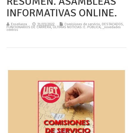
RESUMEN. ASAMBLEAS
INFORMATIVAS ONLINE.
Enseñanza
31/03/2022
Comisiones de servicio
,
DESTACADOS
,
FUNCIONARIOS DE CARRERA
,
ÚLTIMAS NOTICIAS: E. PÚBLICA
,
_novedades
centros