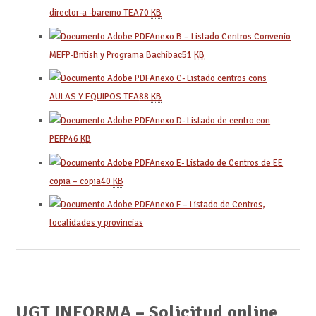
director-a -baremo TEA
70
KB
Anexo B – Listado Centros Convenio
MEFP-British y Programa Bachibac
51
KB
Anexo C- Listado centros cons
AULAS Y EQUIPOS TEA
88
KB
Anexo D- Listado de centro con
PEFP
46
KB
Anexo E- Listado de Centros de EE
copia – copia
40
KB
Anexo F – Listado de Centros,
localidades y provincias
UGT INFORMA – Solicitud online