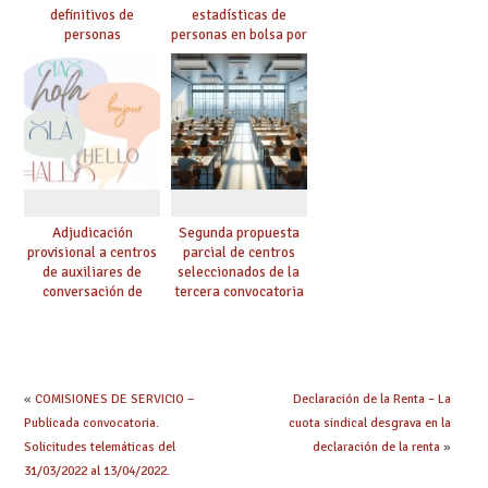
definitivos de
estadísticas de
personas
personas en bolsa por
seleccionadas. ¿Qué
cuerpo, especialidad
hacer ahora si he
y tipo de bolsa para
obtenido plaza?
el curso 26/27
Adjudicación
Segunda propuesta
provisional a centros
parcial de centros
de auxiliares de
seleccionados de la
conversación de
tercera convocatoria
inglés y francés
de ayudas del Plan de
climatización en
colegios
«
COMISIONES DE SERVICIO –
Declaración de la Renta – La
Publicada convocatoria.
cuota sindical desgrava en la
Solicitudes telemáticas del
declaración de la renta
»
31/03/2022 al 13/04/2022.