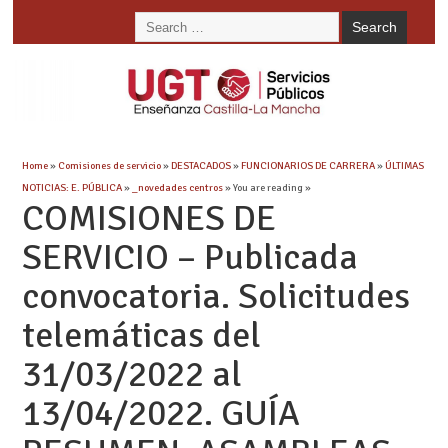
Home
»
Comisiones de servicio
»
DESTACADOS
»
FUNCIONARIOS DE CARRERA
»
ÚLTIMAS
NOTICIAS: E. PÚBLICA
»
_novedades centros
» You are reading »
COMISIONES DE
SERVICIO – Publicada
convocatoria. Solicitudes
telemáticas del
31/03/2022 al
13/04/2022. GUÍA