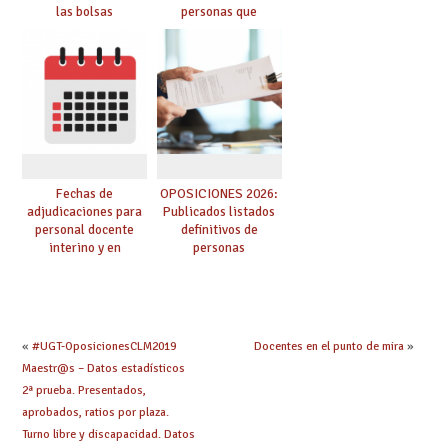
las bolsas
personas que
provisionales de
adquieren nueva
Cuerpo de Maestros
especialidad
de especialidades
convocadas a
oposición
Fechas de
OPOSICIONES 2026:
adjudicaciones para
Publicados listados
personal docente
definitivos de
interino y en
personas
prácticas: todo lo que
seleccionadas. ¿Qué
debes saber
hacer ahora si he
obtenido plaza?
«
#UGT-OposicionesCLM2019
Docentes en el punto de mira
»
Maestr@s – Datos estadísticos
2ª prueba. Presentados,
aprobados, ratios por plaza.
Turno libre y discapacidad. Datos