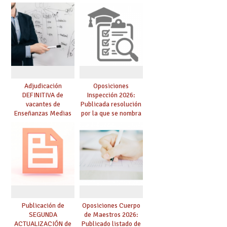
competencia
para el curso 26/27
lingüística: publicada
resolución definitiva
Adjudicación
Oposiciones
DEFINITIVA de
Inspección 2026:
vacantes de
Publicada resolución
Enseñanzas Medias
por la que se nombra
para el curso 26-27
funcionarios/as en
prácticas, se regulan
dichas prácticas y se
convoca acto público
de adjudicación
Publicación de
Oposiciones Cuerpo
SEGUNDA
de Maestros 2026:
ACTUALIZACIÓN de
Publicado listado de