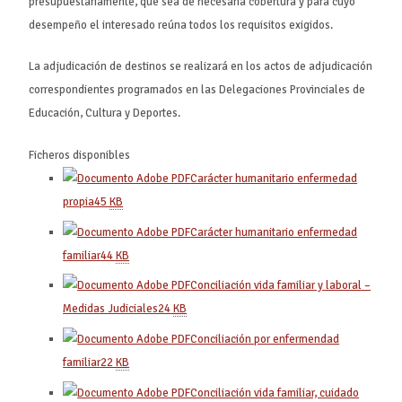
presupuestariamente, que sea de necesaria cobertura y para cuyo
desempeño el interesado reúna todos los requisitos exigidos.
La adjudicación de destinos se realizará en los actos de adjudicación
correspondientes programados en las Delegaciones Provinciales de
Educación, Cultura y Deportes.
Ficheros disponibles
Carácter humanitario enfermedad
propia
45
KB
Carácter humanitario enfermedad
familiar
44
KB
Conciliación vida familiar y laboral –
Medidas Judiciales
24
KB
Conciliación por enfermendad
familiar
22
KB
Conciliación vida familiar, cuidado