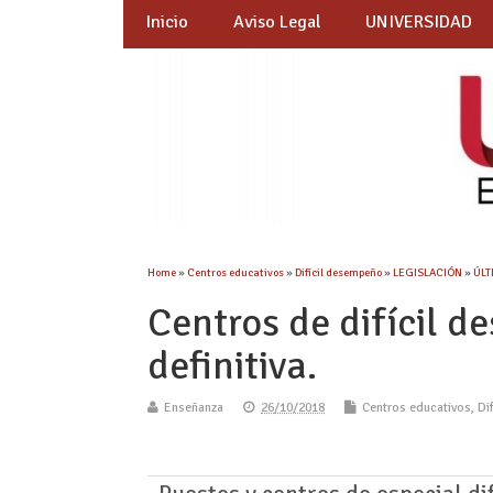
Inicio
Aviso Legal
UNIVERSIDAD
Home
»
Centros educativos
»
Difícil desempeño
»
LEGISLACIÓN
»
ÚLT
Centros de difícil 
definitiva.
Enseñanza
26/10/2018
Centros educativos
,
Di