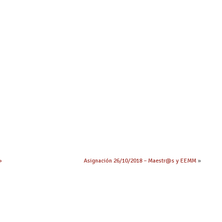
»
Asignación 26/10/2018 – Maestr@s y EEMM
»