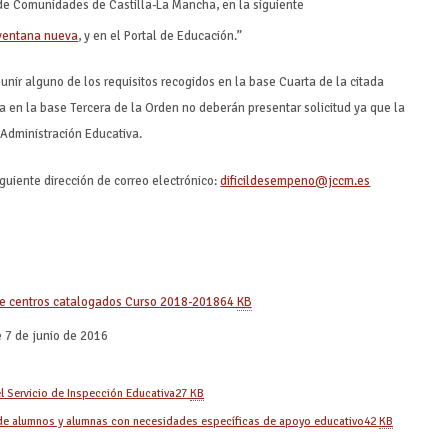
a de Comunidades de Castilla-La Mancha, en la siguiente
, y en el Portal de Educación.”
eunir alguno de los requisitos recogidos en la base Cuarta de la citada
a en la base Tercera de la Orden no deberán presentar solicitud ya que la
 Administración Educativa.
iguiente dirección de correo electrónico:
dificildesempeno@jccm.es
de centros catalogados Curso 2018-2018
64
KB
 7 de junio de 2016
el Servicio de Inspección Educativa
27
KB
n de alumnos y alumnas con necesidades específicas de apoyo educativo
42
KB