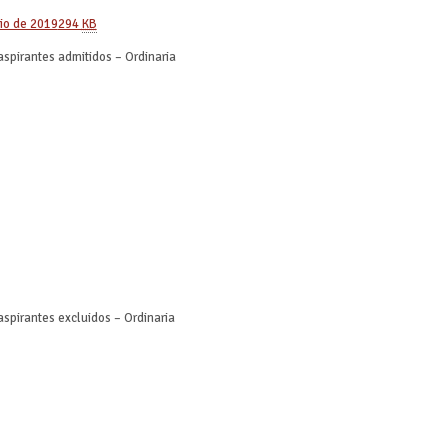
lio de 2019
294
KB
 aspirantes admitidos – Ordinaria
aspirantes excluidos – Ordinaria