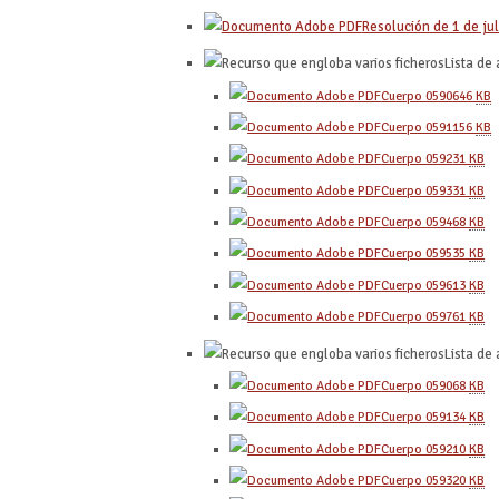
Resolución de 1 de ju
Lista de
Cuerpo 0590
646
KB
Cuerpo 0591
156
KB
Cuerpo 0592
31
KB
Cuerpo 0593
31
KB
Cuerpo 0594
68
KB
Cuerpo 0595
35
KB
Cuerpo 0596
13
KB
Cuerpo 0597
61
KB
Lista de 
Cuerpo 0590
68
KB
Cuerpo 0591
34
KB
Cuerpo 0592
10
KB
Cuerpo 0593
20
KB